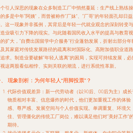
一个引人深思的现象在众多制造工厂中悄然蔓延：生产线上熟练
的多是中年“阿姨”，而曾被称作“厂妹”、“厂哥”的年轻面孔却日
少。这一现象并非孤例，其背后是年轻一代就业观念的深刻转变
制造业吸引力下降的现实。与此随着国民收入水平的提高与教育
野的扩大，“自费出国留学中介服务”行业蓬勃发展，折射出部分年
人及其家庭对传统发展路径的疏离和对国际化、高附加值职业道
的追求。制造业要破解“年轻人逃离”的困局，实现可持续发展，必
正视这两股看似相悖、实则关联的潮流，进行系统性革新。
一、 现象剖析：为何年轻人“用脚投票”？
代际价值观差异
：新一代劳动者（以90后、00后为主）成长
物质相对丰富、信息爆炸的时代，他们更加重视工作的体验
感、尊严感、发展空间与个人价值实现。单调重复、环境欠
佳、管理僵化的传统工厂岗位，难以满足他们对“美好工作”
期待。