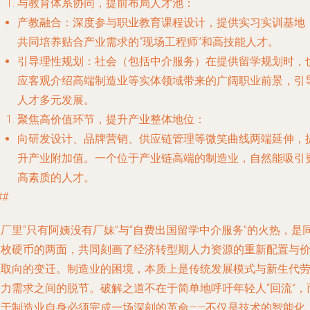
与教育体系协同，提前布局人才池
：
产教融合
：深度参与职业教育课程设计，提供实习实训基地
共同培养贴合产业需求的“现场工程师”和高技能人才。
引导理性规划
：社会（包括中介服务）在提供留学规划时，
应客观介绍高端制造业等实体领域带来的广阔职业前景，引
人才多元发展。
聚焦高价值环节，提升产业整体地位
：
向研发设计、品牌营销、供应链管理等微笑曲线两端延伸，
升产业附加值。一个位于产业链高端的制造业，自然能吸引
高素质的人才。
##
厂里“只有阿姨没有厂妹”与“自费出国留学中介服务”的火热，是
一枚硬币的两面，共同刻画了经济转型期人力资源的重新配置与
值取向的变迁。制造业的困境，本质上是传统发展模式与新生代
动力需求之间的脱节。破解之道不在于简单地呼吁年轻人“回流”，
在于制造业自身必须完成一场深刻的革命——不仅是技术的智能化