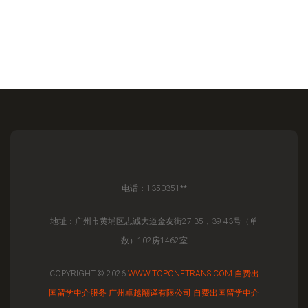
电话：1350351**
地址：广州市黄埔区志诚大道金友街27-35，39-43号（单
数）102房1462室
COPYRIGHT © 2026
WWW.TOPONETRANS.COM
自费出
国留学中介服务
广州卓越翻译有限公司
自费出国留学中介